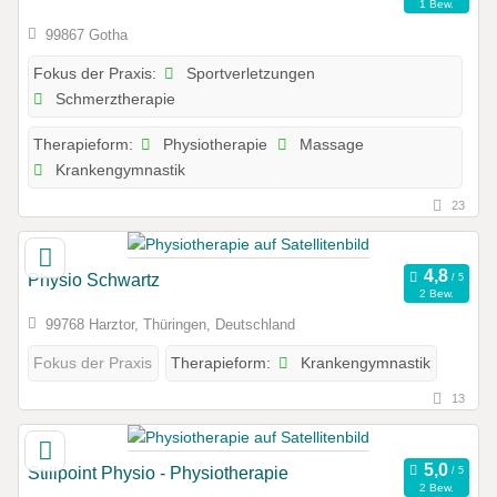
1 Bew.
99867 Gotha
Sportverletzungen
Fokus der Praxis:
Schmerztherapie
Physiotherapie
Massage
Therapieform:
Krankengymnastik
23
Physio Schwartz
2 Bew.
99768 Harztor, Thüringen, Deutschland
Krankengymnastik
Fokus der Praxis
Therapieform:
13
Stillpoint Physio - Physiotherapie
2 Bew.