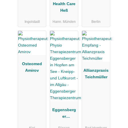
Health Care
Heß
Ingolstadt
Hann. Münden
Berlin
Osteomed
Amirov
Allianzpraxis
Teichmüller
Eggensberg
er
Therapiezen
Kiel
Füssen
Bad Homburg