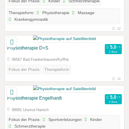
Kinder
Schmerztherapie
Fokus der Praxis:
Physiotherapie
Massage
Therapieform:
Krankengymnastik
12
Physiotherapie D+S
2 Bew.
06567 Bad Frankenhausen/Kyffhä
Fokus der Praxis
Therapieform
11
Physiotherapie Engelhardt
2 Bew.
99991 Unstrut-Hainich
Sportverletzungen
Kinder
Fokus der Praxis:
Schmerztherapie