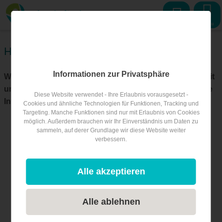
Menu
Hilfe
Informationen zur Privatsphäre
Wir freuen uns, dass du deine Physiotherapie-Praxis mit
unserer Community teilen möchtest! Hier findest du alle
Diese Website verwendet - Ihre Erlaubnis vorausgesetzt -
Informationen, um dein Profil optimal zu nutzen:
Cookies und ähnliche Technologien für Funktionen, Tracking und
Targeting. Manche Funktionen sind nur mit Erlaubnis von Cookies
möglich. Außerdem brauchen wir Ihr Einverständnis um Daten zu
sammeln, auf derer Grundlage wir diese Website weiter
verbessern.
Alle akzeptieren
Alle ablehnen
Schritt-für-
FAQ für
Weitere
Schritt:
Praxen
Informatio