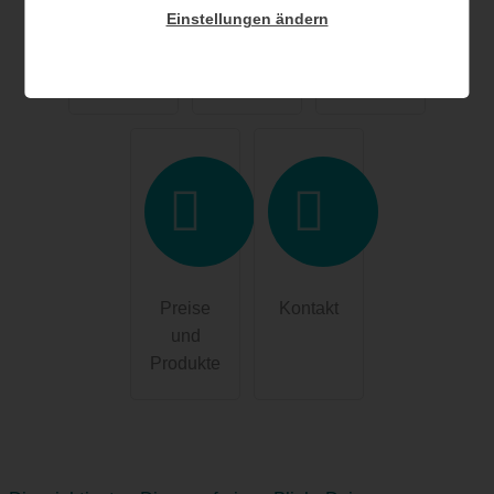
Einstellungen ändern
Eintrag
und
nen rund
bearbeite
Therapeut
um
n
Innen
Einträge
Preise
Kontakt
und
Produkte