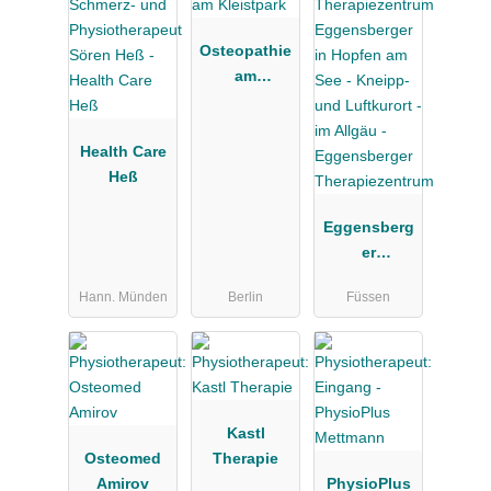
Osteopathie
am
Kleistpark
Health Care
Heß
Eggensberg
er
Therapiezen
Hann. Münden
Berlin
Füssen
trum
Kastl
Osteomed
Therapie
Amirov
PhysioPlus