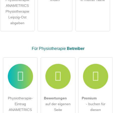
Besucher sichtbar
.
ANAMETRICS
Klicken Sie hier um eine
individuelle Frage
an den
Physiotherapie
Physiotherapie-Eintrag zu stellen
.
Leipzig-Ost
abgeben
Für Physiotherapie
Betreiber
Physiotherapie-
Bewertungen
Premium
Eintrag
auf der eigenen
- buchen für
ANAMETRICS
Seite
diesen