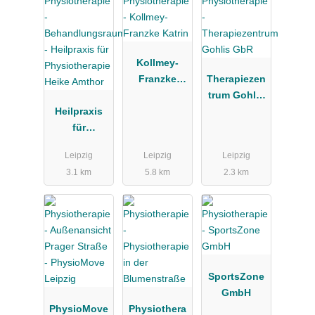
Kollmey-
Franzke
Therapiezen
Katrin
trum Gohlis
Heilpraxis
GbR
für
Physiothera
Leipzig
Leipzig
Leipzig
pie Heike
3.1 km
5.8 km
2.3 km
Amthor
SportsZone
GmbH
PhysioMove
Physiothera