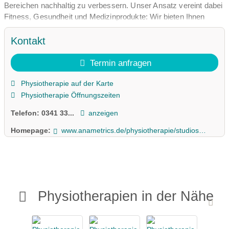
Bereichen nachhaltig zu verbessern. Unser Ansatz vereint dabei
Fitness, Gesundheit und Medizinprodukte: Wir bieten Ihnen
ergänzend zur Physiotherapie das Training im
Gesundheitsstudio und die Gesundheitsberatung im Coaching
Kontakt
an. Hochqualitative Hilfsmittel finden Sie in unserem
Sanitätshaus.
Termin anfragen
Physiotherapie auf der Karte
Physiotherapie Öffnungszeiten
Telefon:
0341 33...
anzeigen
Homepage:
www.anametrics.de/physiotherapie/studios/physiotherapie-leipzig
Physiotherapien in der Nähe