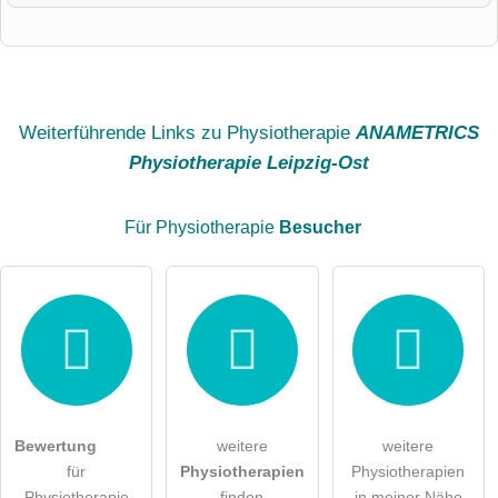
Vorname
Name
Weiterführende Links zu Physiotherapie
ANAMETRICS
Physiotherapie Leipzig-Ost
E-Mail-Adresse (wird nicht veröffentlicht)
Für Physiotherapie
Besucher
Hiermit akzeptiere ich die
AGB
.
Die
Datenschutzerklärung
habe ich zur Kenntnis genommen.
öffentliche Frage stellen
Abbrechen
Bewertung
weitere
weitere
für
Physiotherapien
Physiotherapien
Hinweis:
Bitte beachten Sie, öffentliche Fragen sind
für alle
Physiotherapie
finden
in meiner Nähe