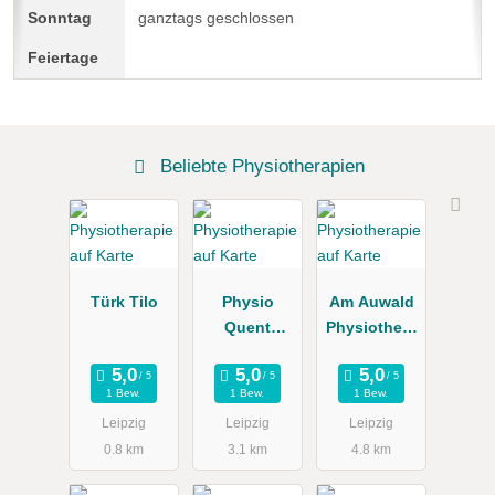
ganztags geschlossen
Beliebte Physiotherapien
Türk Tilo
Physio
Am Auwald
Quent
Physiothera
Georg-
pie
Schumann-
1 Bew.
1 Bew.
1 Bew.
Str. 105-107
Leipzig
Leipzig
Leipzig
Leipzig
0.8 km
3.1 km
4.8 km