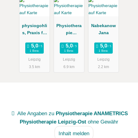
physiogohli
Physiothera
Nabekanow
s, Praxis für
pie
Jana
Physiothera
Franziska
pie und
Fitus
1 Bew.
1 Bew.
1 Bew.
Osteopathie
Leipzig
Leipzig
Leipzig
3.5 km
6.9 km
2.2 km
Alle Angaben zu
Physiotherapie ANAMETRICS
Physiotherapie Leipzig-Ost
ohne Gewähr
Inhalt melden