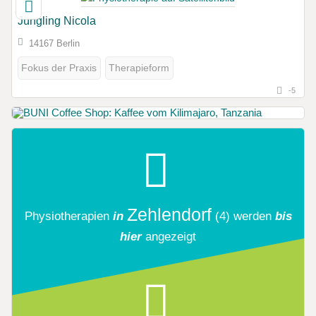
Jüngling Nicola
14167 Berlin
Fokus der Praxis
Therapieform
-5
Zehlendorf
Physiotherapien
in
(4)
werden
bis
hier
angezeigt