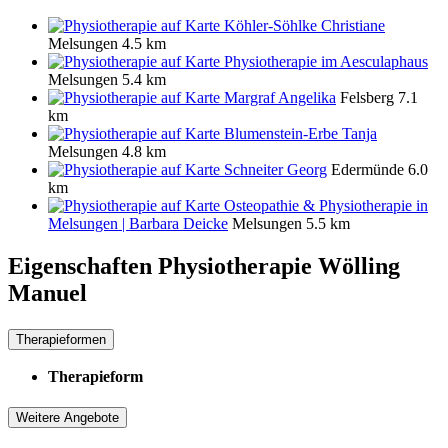
Köhler-Söhlke Christiane
Melsungen
4.5 km
Physiotherapie im Aesculaphaus
Melsungen
5.4 km
Margraf Angelika
Felsberg
7.1
km
Blumenstein-Erbe Tanja
Melsungen
4.8 km
Schneiter Georg
Edermünde
6.0
km
Osteopathie & Physiotherapie in
Melsungen | Barbara Deicke
Melsungen
5.5 km
Eigenschaften Physiotherapie
Wölling
Manuel
Therapieformen
Therapieform
Weitere Angebote