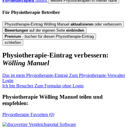
Physiotherapien
finden
weitere Physiotherapien in meiner Nähe
Für Physiotherapie
Betreiber
Physiotherapie-Eintrag Wölling Manuel
aktualisieren
oder verbessern
Bewertungen
auf der eigenen Seite
einbinden
Premium
- buchen für diesen Physiotherapie-Eintrag
schließen
Physiotherapie-Eintrag verbessern:
Wölling Manuel
Das ist mein Physiotherapie-Eintrag
Zum Physiotherapie-Verwalter
Login
Ich bin Besucher
Zum Formular ohne Login
Physiotherapie
Wölling Manuel
teilen und
empfehlen:
Physiotherapie
Favoriten (
0
)