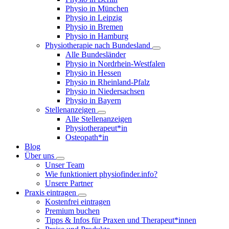
Physio in München
Physio in Leipzig
Physio in Bremen
Physio in Hamburg
Physiotherapie nach Bundesland
Alle Bundesländer
Physio in Nordrhein-Westfalen
Physio in Hessen
Physio in Rheinland-Pfalz
Physio in Niedersachsen
Physio in Bayern
Stellenanzeigen
Alle Stellenanzeigen
Physiotherapeut*in
Osteopath*in
Blog
Über uns
Unser Team
Wie funktioniert physiofinder.info?
Unsere Partner
Praxis eintragen
Kostenfrei eintragen
Premium buchen
Tipps & Infos für Praxen und Therapeut*innen