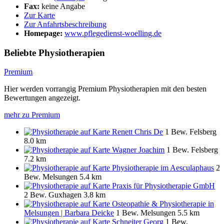
Fax:
keine Angabe
Zur Karte
Zur Anfahrtsbeschreibung
Homepage:
www.pflegedienst-woelling.de
Beliebte Physiotherapien
Premium
Hier werden vorrangig Premium Physiotherapien mit den besten
Bewertungen angezeigt.
mehr zu Premium
Renett Chris De
1 Bew.
Felsberg
8.0 km
Wagner Joachim
1 Bew.
Felsberg
7.2 km
Physiotherapie im Aesculaphaus
2
Bew.
Melsungen
5.4 km
Praxis für Physiotherapie GmbH
2 Bew.
Guxhagen
3.8 km
Osteopathie & Physiotherapie in
Melsungen | Barbara Deicke
1 Bew.
Melsungen
5.5 km
Schneiter Georg
1 Bew.