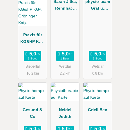
Baran Jitka,
physio-team
Rennhack
Graf u.
Barbara
Rolshausen
Praxis für
KG&HP KG²,
Gröninger
Katja
1 Bew.
1 Bew.
1 Bew.
Biebertal
Wetzlar
Wetzlar
10.2 km
2.2 km
0.8 km
Gesund &
Neidel
Griell Ben
Co
Judith