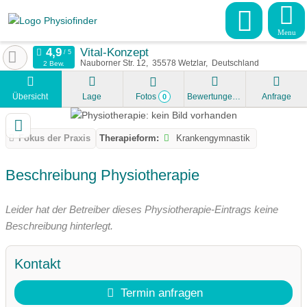
Menu
Vital-Konzept
Nauborner Str. 12
35578
Wetzlar
Deutschland
2 Bew.
Übersicht
Lage
Fotos
Bewertungen
Anfrage
0
Fokus der Praxis
Therapieform:
Krankengymnastik
Beschreibung Physiotherapie
Leider hat der Betreiber dieses Physiotherapie-Eintrags keine
Beschreibung hinterlegt.
Kontakt
Termin anfragen