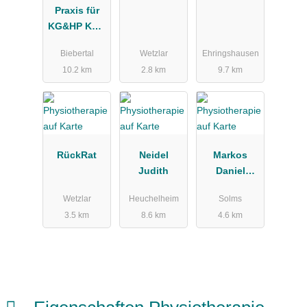
Praxis für
KG&HP KG²,
Gröninger
Biebertal
Wetzlar
Ehringshausen
Katja
10.2 km
2.8 km
9.7 km
RückRat
Neidel
Markos
Judith
Daniel
Privatpraxis
Wetzlar
Heuchelheim
Solms
für
3.5 km
8.6 km
4.6 km
Physiothera
pie