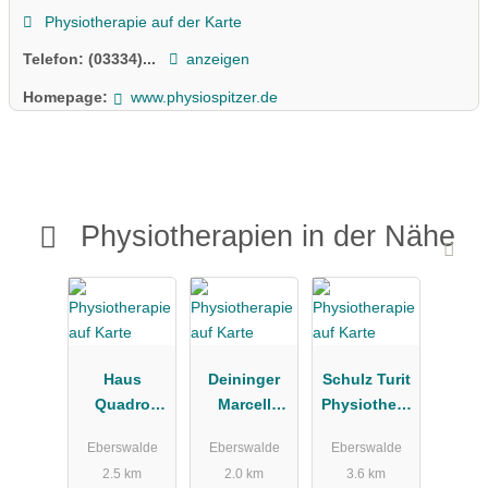
Physiotherapie auf der Karte
Telefon:
(03334)...
anzeigen
Homepage:
www.physiospitzer.de
Physiotherapien in der Nähe
Haus
Deininger
Schulz Turit
Quadro
Marcell
Physiothera
Praxis für
Physiothera
pie
Eberswalde
Eberswalde
Eberswalde
Physiothera
pie
2.5 km
2.0 km
3.6 km
pie u.