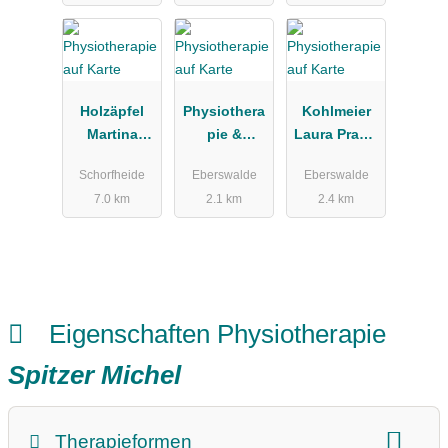
Osteopathie
Holzäpfel
Physiothera
Kohlmeier
Martina
pie &
Laura Praxis
Physiothera
beautySpa,
für
Schorfheide
Eberswalde
Eberswalde
pie
Ulrike
Physiothera
7.0 km
2.1 km
2.4 km
Liedtke
pie
Eigenschaften Physiotherapie
Spitzer Michel
Therapieformen