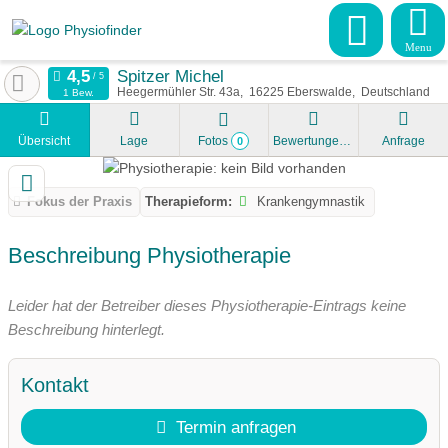
Menu
Spitzer Michel
Heegermühler Str. 43a
16225
Eberswalde
Deutschland
1 Bew.
Übersicht
Lage
Fotos
Bewertungen
Anfrage
0
Fokus der Praxis
Therapieform:
Krankengymnastik
Beschreibung Physiotherapie
Leider hat der Betreiber dieses Physiotherapie-Eintrags keine
Beschreibung hinterlegt.
Kontakt
Termin anfragen