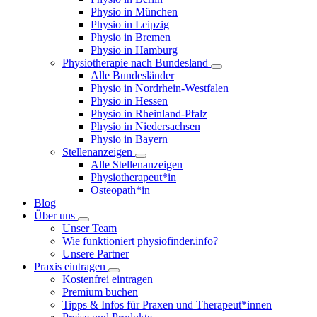
Physio in München
Physio in Leipzig
Physio in Bremen
Physio in Hamburg
Physiotherapie nach Bundesland
Alle Bundesländer
Physio in Nordrhein-Westfalen
Physio in Hessen
Physio in Rheinland-Pfalz
Physio in Niedersachsen
Physio in Bayern
Stellenanzeigen
Alle Stellenanzeigen
Physiotherapeut*in
Osteopath*in
Blog
Über uns
Unser Team
Wie funktioniert physiofinder.info?
Unsere Partner
Praxis eintragen
Kostenfrei eintragen
Premium buchen
Tipps & Infos für Praxen und Therapeut*innen