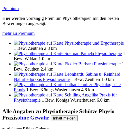
Premium
Hier werden vorrangig Premium Physiotherapien mit den besten
Bewertungen angezeigt.
mehr zu Premium
Physiotherapie und Ergotherapie
1 Bew.
Zeuthen
2.8 km
Spernau Pamela Physiotherapie
1
Bew.
Wildau
1.0 km
Fiedler Barbara Physiotherapie
1
Bew.
Zeuthen
2.4 km
Leonhardt, Sabine u. Reinhard
Naturheilpraxis Physiotherapie
1 Bew.
Zeuthen
1.0 km
Lothar Jennifer Physiologische
Praxis
1 Bew.
Königs Wusterhausen
4.8 km
Schilling Angelika Praxis für
Physiotherapie
1 Bew.
Königs Wusterhausen
6.0 km
Alle Angaben zu
Physiotherapie Schütze Physio-
Praxis
ohne Gewähr
Inhalt melden
zurück zur Bilder-Galerie