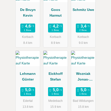
De Bruyn
Goos
Schmitz Uwe
Kevin
Harmut
1 Bew.
1 Bew.
2 Bew.
Korbach
Korbach
Korbach
8.4 km
8.9 km
9.0 km
Lehmann
Eickhoff
Wozniak
Günter
Stefan
Jonas-
Johannes
1 Bew.
1 Bew.
1 Bew.
Edertal
Medebach
Bad Wildungen
13.8 km
15.9 km
15.8 km