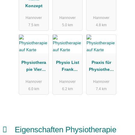
Konzept
Hannover
Südstadt
Hannover
Hannover
Hannover
Mendelssoh
7.5 km
5.0 km
4.8 km
nstrasse
Physiothera
Physio List
Praxis für
pie Vier
Frank
Physiothera
Grenzen
Hengst -
pie - Phu
Hannover
Hannover
Hannover
Physiothera
Daniel Luu
6.0 km
6.2 km
7.4 km
pie und
Wellness
Eigenschaften Physiotherapie