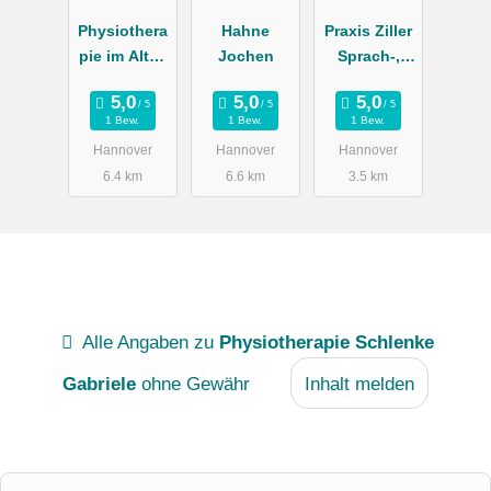
Physiothera
Hahne
Praxis Ziller
pie im Alten
Jochen
Sprach-,
Rathaus ,
Sprech- und
Jana Arlit
Stimmtherap
1 Bew.
1 Bew.
1 Bew.
ie
Hannover
Hannover
Hannover
Lerntherapie
6.4 km
6.6 km
3.5 km
Alle Angaben zu
Physiotherapie Schlenke
Gabriele
ohne Gewähr
Inhalt melden