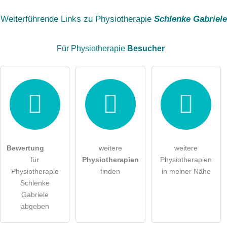
Name
Weiterführende Links zu Physiotherapie
Schlenke Gabriele
Für Physiotherapie
Besucher
E-Mail-Adresse (wird nicht veröffentlicht)
Hiermit akzeptiere ich die
AGB
.
Die
Datenschutzerklärung
habe ich zur Kenntnis genommen.
Bewertung
weitere
weitere
öffentliche Frage stellen
Abbrechen
für
Physiotherapien
Physiotherapien
Physiotherapie
finden
in meiner Nähe
Hinweis:
Bitte beachten Sie, öffentliche Fragen sind
für alle
Schlenke
Besucher sichtbar
.
Gabriele
Klicken Sie hier um eine
individuelle Frage
an den
abgeben
Physiotherapie-Eintrag zu stellen
.