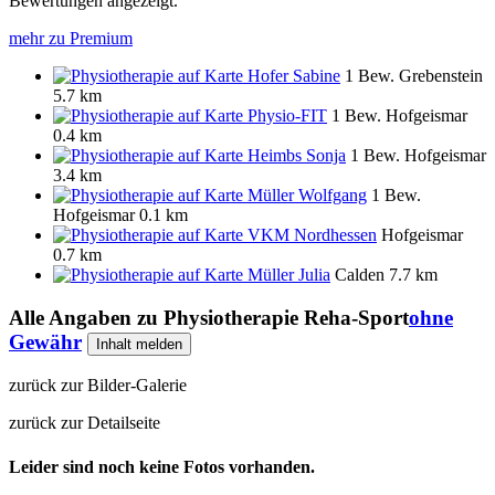
Bewertungen angezeigt.
mehr zu Premium
Hofer Sabine
1 Bew.
Grebenstein
5.7 km
Physio-FIT
1 Bew.
Hofgeismar
0.4 km
Heimbs Sonja
1 Bew.
Hofgeismar
3.4 km
Müller Wolfgang
1 Bew.
Hofgeismar
0.1 km
VKM Nordhessen
Hofgeismar
0.7 km
Müller Julia
Calden
7.7 km
Alle Angaben zu
Physiotherapie Reha-Sport
ohne
Gewähr
Inhalt melden
zurück zur Bilder-Galerie
zurück zur Detailseite
Leider sind noch keine Fotos vorhanden.