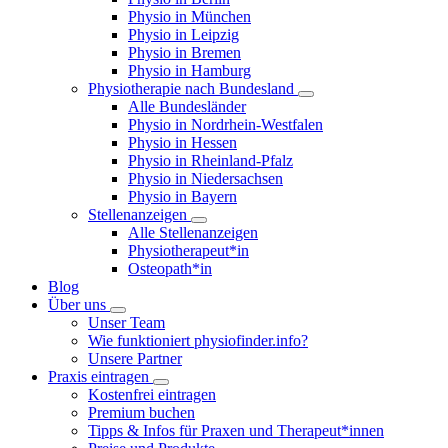
Physio in München
Physio in Leipzig
Physio in Bremen
Physio in Hamburg
Physiotherapie nach Bundesland
Alle Bundesländer
Physio in Nordrhein-Westfalen
Physio in Hessen
Physio in Rheinland-Pfalz
Physio in Niedersachsen
Physio in Bayern
Stellenanzeigen
Alle Stellenanzeigen
Physiotherapeut*in
Osteopath*in
Blog
Über uns
Unser Team
Wie funktioniert physiofinder.info?
Unsere Partner
Praxis eintragen
Kostenfrei eintragen
Premium buchen
Tipps & Infos für Praxen und Therapeut*innen