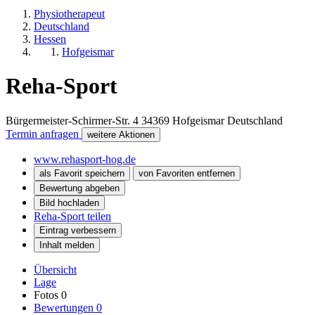
Physiotherapeut
Deutschland
Hessen
Hofgeismar
Reha-Sport
Bürgermeister-Schirmer-Str. 4
34369
Hofgeismar
Deutschland
Termin anfragen
weitere Aktionen
www.rehasport-hog.de
als Favorit speichern
von Favoriten entfernen
Bewertung abgeben
Bild hochladen
Reha-Sport teilen
Eintrag verbessern
Inhalt melden
Übersicht
Lage
Fotos
0
Bewertungen
0