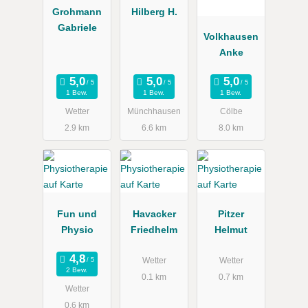
Grohmann
Hilberg H.
Gabriele
Volkhausen
Anke
1 Bew.
1 Bew.
1 Bew.
Wetter
Münchhausen
Cölbe
2.9 km
6.6 km
8.0 km
Fun und
Havacker
Pitzer
Physio
Friedhelm
Helmut
Wetter
Wetter
2 Bew.
0.1 km
0.7 km
Wetter
0.6 km