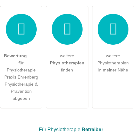
Hiermit akzeptiere ich die
AGB
.
Die
Datenschutzerklärung
habe ich zur Kenntnis genommen.
öffentliche Frage stellen
Abbrechen
Bewertung
weitere
weitere
für
Physiotherapien
Physiotherapien
Hinweis:
Bitte beachten Sie, öffentliche Fragen sind
für alle
Physiotherapie
finden
in meiner Nähe
Besucher sichtbar
.
Praxis Ehrenberg
Klicken Sie hier um eine
individuelle Frage
an den
Physiotherapie &
Physiotherapie-Eintrag zu stellen
.
Prävention
abgeben
Für Physiotherapie
Betreiber