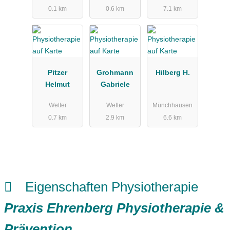
0.1 km
0.6 km
7.1 km
Pitzer
Grohmann
Hilberg H.
Helmut
Gabriele
Wetter
Wetter
Münchhausen
0.7 km
2.9 km
6.6 km
Eigenschaften Physiotherapie
Praxis Ehrenberg Physiotherapie &
Prävention