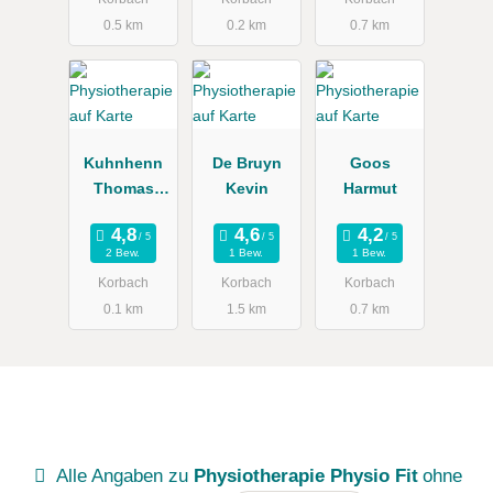
0.5 km
0.2 km
0.7 km
Kuhnhenn
De Bruyn
Goos
Thomas
Kevin
Harmut
Dipl.-
Physiothera
2 Bew.
1 Bew.
1 Bew.
peut
Korbach
Korbach
Korbach
0.1 km
1.5 km
0.7 km
Alle Angaben zu
Physiotherapie Physio Fit
ohne