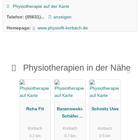
Physiotherapie auf der Karte
Telefon:
(05631)...
anzeigen
Homepage:
www.physiofit-korbach.de
Physiotherapien in der Nähe
Reha Fit
Baranowski-
Schmitz Uwe
Schäfer
Ortrun
Korbach
Korbach
Korbach
0.2 km
0.7 km
0.5 km