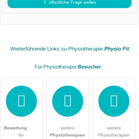
öffentliche Frage stellen
Vorname
Name
Weiterführende Links zu Physiotherapie
Physio Fit
Für Physiotherapie
Besucher
E-Mail-Adresse (wird nicht veröffentlicht)
Hiermit akzeptiere ich die
AGB
.
Die
Datenschutzerklärung
habe ich zur Kenntnis genommen.
Bewertung
weitere
weitere
öffentliche Frage stellen
Abbrechen
für
Physiotherapien
Physiotherapien