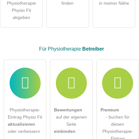
Physiotherapie
finden
in meiner Nähe
Hinweis:
Bitte beachten Sie, öffentliche Fragen sind
für alle
Physio Fit
Besucher sichtbar
.
abgeben
Klicken Sie hier um eine
individuelle Frage
an den
Physiotherapie-Eintrag zu stellen
.
Für Physiotherapie
Betreiber
Physiotherapie-
Bewertungen
Premium
Eintrag Physio Fit
auf der eigenen
- buchen für
aktualisieren
Seite
diesen
oder verbessern
einbinden
Physiotherapie-
Eintrag