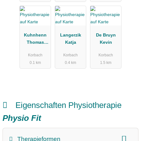
Kuhnhenn
Langerzik
De Bruyn
Thomas
Katja
Kevin
Dipl.-
Korbach
Korbach
Korbach
Physiothera
0.1 km
0.4 km
1.5 km
peut
Eigenschaften Physiotherapie
Physio Fit
Therapieformen