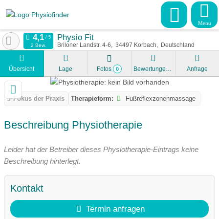
Menu
Physio Fit
Briloner Landstr. 4-6
34497
Korbach
Deutschland
2 Bew.
Übersicht
Lage
Fotos
Bewertungen
Anfrage
0
Fokus der Praxis
Therapieform:
Fußreflexzonenmassage
Beschreibung Physiotherapie
Leider hat der Betreiber dieses Physiotherapie-Eintrags keine
Beschreibung hinterlegt.
Kontakt
Termin anfragen