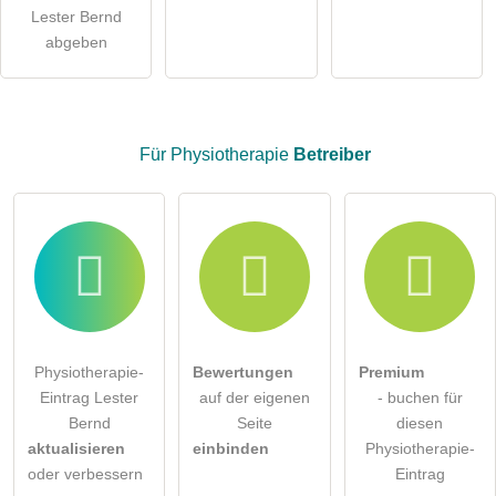
Hinweis:
Bitte beachten Sie, öffentliche Fragen sind
für alle
Lester Bernd
Besucher sichtbar
.
abgeben
Klicken Sie hier um eine
individuelle Frage
an den
Physiotherapie-Eintrag zu stellen
.
Für Physiotherapie
Betreiber
Physiotherapie-
Bewertungen
Premium
Eintrag Lester
auf der eigenen
- buchen für
Bernd
Seite
diesen
aktualisieren
einbinden
Physiotherapie-
oder verbessern
Eintrag