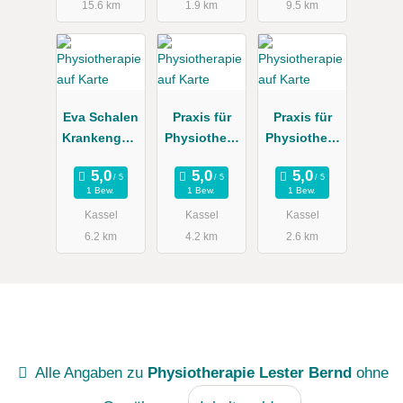
15.6 km
1.9 km
9.5 km
Eva Schalen
Praxis für
Praxis für
Krankengym
Physiothera
Physiothera
nastik-
pie am
pie
Praxis
Heilhaus
Eckhardt-
1 Bew.
1 Bew.
1 Bew.
Nendzig
Kassel
Kassel
Kassel
6.2 km
4.2 km
2.6 km
Alle Angaben zu
Physiotherapie Lester Bernd
ohne