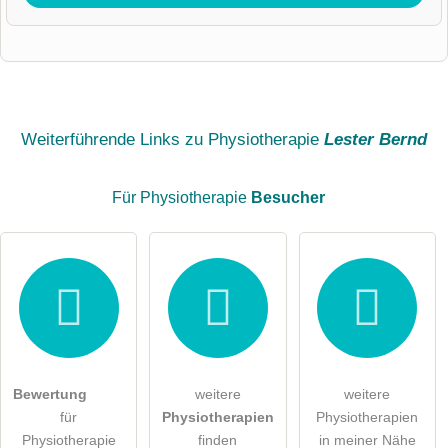
Vorname
Name
Weiterführende Links zu Physiotherapie
Lester Bernd
Für Physiotherapie
Besucher
E-Mail-Adresse (wird nicht veröffentlicht)
Hiermit akzeptiere ich die
AGB
.
Die
Datenschutzerklärung
habe ich zur Kenntnis genommen.
Bewertung
weitere
weitere
öffentliche Frage stellen
Abbrechen
für
Physiotherapien
Physiotherapien
Physiotherapie
finden
in meiner Nähe