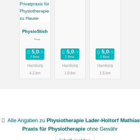
BORGFELDE
& Scheffler
D.
Engelhardt
Krankengym
PhysioStich
nastik
-
Privatpraxis
für
2 Bew.
2 Bew.
2 Bew.
Physiothera
Hamburg
Hamburg
Hamburg
pie zu Hause
4.2 km
1.9 km
1.5 km
Alle Angaben zu
Physiotherapie Lader-Holtorf Mathias
Praxis für Physiotherapie
ohne Gewähr