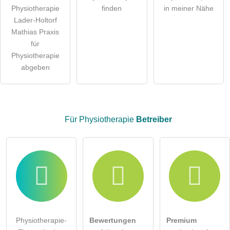
Hinweis:
Bitte beachten Sie, öffentliche Fragen sind
für alle
Physiotherapie
finden
in meiner Nähe
Besucher sichtbar
.
Lader-Holtorf
Klicken Sie hier um eine
individuelle Frage
an den
Mathias Praxis
Physiotherapie-Eintrag zu stellen
.
für
Physiotherapie
abgeben
Für Physiotherapie
Betreiber
Physiotherapie-
Bewertungen
Premium