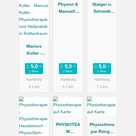
Physiot &
Staiger u.
Manuelle
Schmidt
Therapie
Praxis für
Lürken
Physiothera
pie
Marcus
Koller -
Physiothera
pie und
2 Bew.
2 Bew.
1 Bew.
Heilpraktik
Hamburg
Hamburg
Hamburg
in
4.1 km
4.7 km
7.3 km
Rotherbaum
PHYSIOTEA
Physiothera
M
pie Rünger