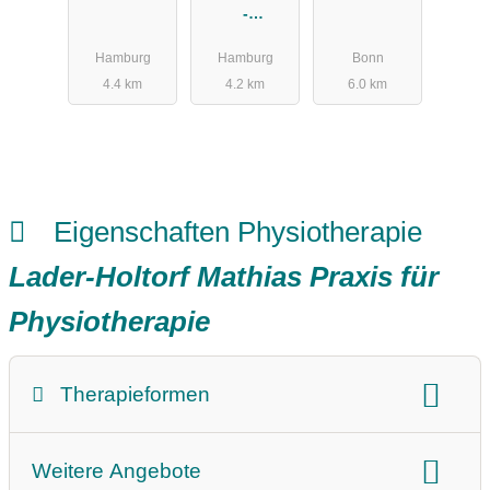
-
pie
Privatpraxis
Hamburg
Hamburg
Bonn
für
4.4 km
4.2 km
6.0 km
Physiothera
pie zu Hause
Eigenschaften Physiotherapie
Lader-Holtorf Mathias Praxis für
Physiotherapie
Therapieformen
Therapieform:
Weitere Angebote
Physiotherapie
Massage
Krankengymnastik