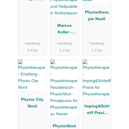
Philipoff
Physiothera
pie Noell
Marcus
Koller -
Physiothera
Hamburg
Hamburg
Hamburg
pie und
5.4 km
4.1 km
1.7 km
Heilpraktik
in
Rotherbaum
Physio City
Nord
Imping&Schl
eiff Praxis
für
PhysioStich
Physiothera