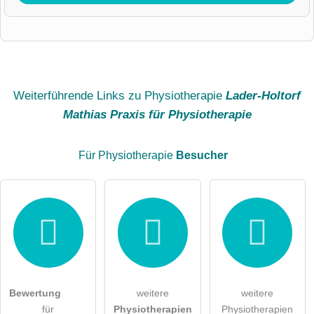
Vorname
Name
Weiterführende Links zu Physiotherapie
Lader-Holtorf
Mathias Praxis für Physiotherapie
E-Mail-Adresse (wird nicht veröffentlicht)
Für Physiotherapie
Besucher
Hiermit akzeptiere ich die
AGB
.
Die
Datenschutzerklärung
habe ich zur Kenntnis genommen.
öffentliche Frage stellen
Abbrechen
Bewertung
weitere
weitere
für
Physiotherapien
Physiotherapien