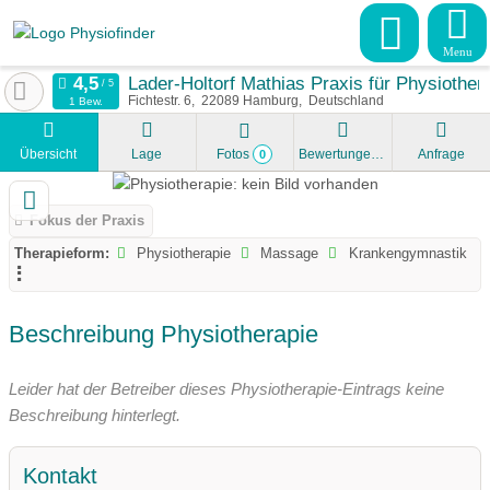
Menu
Lader-Holtorf Mathias Praxis für Physiother
Fichtestr. 6
22089
Hamburg
Deutschland
1 Bew.
Übersicht
Lage
Fotos
Bewertungen
Anfrage
0
Fokus der Praxis
Therapieform:
Physiotherapie
Massage
Krankengymnastik
Beschreibung Physiotherapie
Leider hat der Betreiber dieses Physiotherapie-Eintrags keine
Beschreibung hinterlegt.
Kontakt