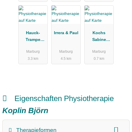
Hauck-
Irrera & Paul
Kochs
Trampe
Sabine
Martin
Physiothera
Marburg
Marburg
Marburg
pie am
3.3 km
4.5 km
0.7 km
Schwanhof
Eigenschaften Physiotherapie
Koplin Björn
Therapieformen