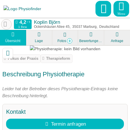
Menu
Koplin Björn
Ockershäuser Allee 45
35037
Marburg
Deutschland
1 Bew.
Übersicht
Lage
Fotos
Bewertungen
Anfrage
0
Fokus der Praxis
Therapieform
Beschreibung Physiotherapie
Leider hat der Betreiber dieses Physiotherapie-Eintrags keine
Beschreibung hinterlegt.
Kontakt
Termin anfragen