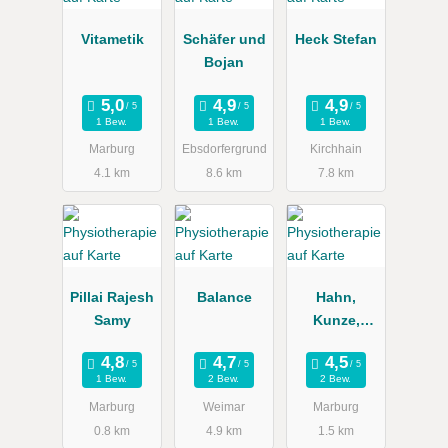
Vitametik
Schäfer und
Heck Stefan
Bojan
1 Bew.
1 Bew.
1 Bew.
Marburg
Ebsdorfergrund
Kirchhain
4.1 km
8.6 km
7.8 km
Pillai Rajesh
Balance
Hahn,
Samy
Kunze,
Landgrebe
und
1 Bew.
2 Bew.
2 Bew.
Rosenfeldt
Marburg
Weimar
Marburg
0.8 km
4.9 km
1.5 km