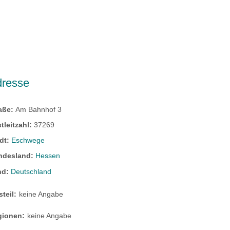
dresse
raße:
Am Bahnhof 3
tleitzahl:
37269
dt:
Eschwege
ndesland:
Hessen
nd:
Deutschland
steil:
keine Angabe
gionen:
keine Angabe