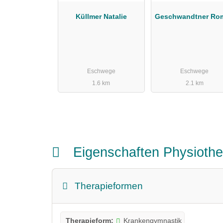
Küllmer Natalie
Geschwandtner Ro
Eschwege
Eschwege
1.6 km
2.1 km
Eigenschaften Physioth
Therapieformen
Therapieform:
Krankengymnastik