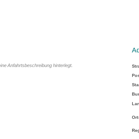
A
ine Anfahrtsbeschreibung hinterlegt.
St
Pos
Sta
Bu
La
Ort
Re