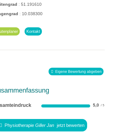
eitengrad
:
51.191610
ngengrad
:
10.038300
utenplaner
Kontakt
Eigene Bewertung abgeben
usammenfassung
samteindruck
5,0
Physiotherapie
Giller Jan
jetzt bewerten