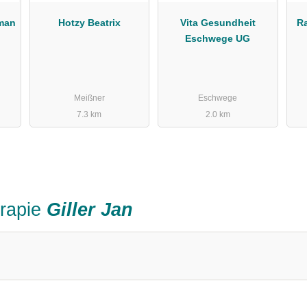
man
Hotzy Beatrix
Vita Gesundheit
R
Eschwege UG
Meißner
Eschwege
7.3 km
2.0 km
erapie
Giller Jan