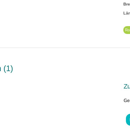
Br
Lä
Ro
n
1
Z
Ge