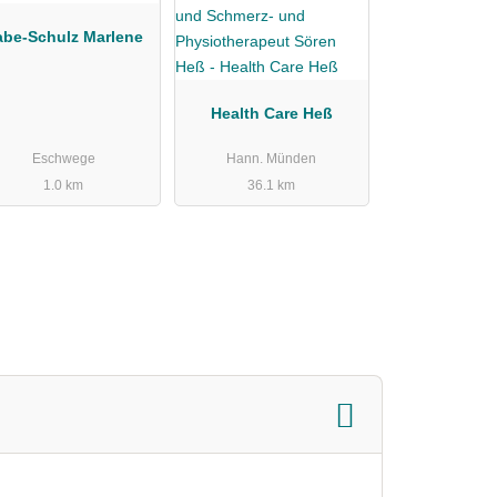
abe-Schulz Marlene
Health Care Heß
Eschwege
Hann. Münden
1.0 km
36.1 km