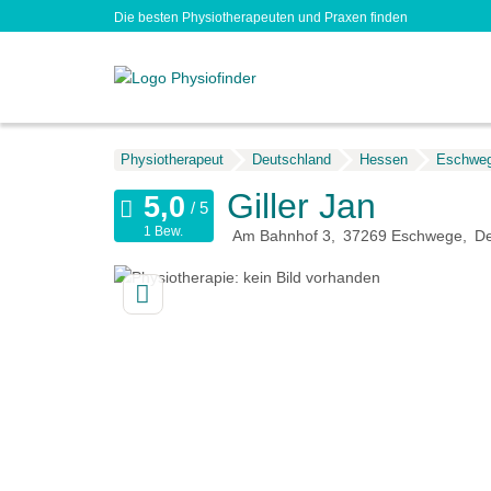
Die besten Physiotherapeuten und Praxen finden
Physiotherapeut
Deutschland
Hessen
Eschwe
Giller Jan
1 Bew.
Am Bahnhof 3
37269
Eschwege
De