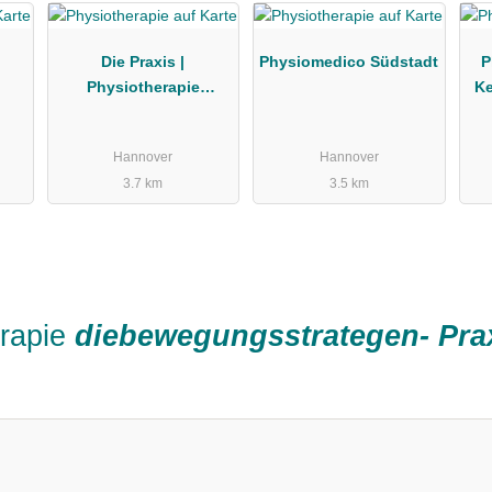
Die Praxis |
Physiomedico Südstadt
P
Physiotherapie
K
Hannover Südstadt
Mendelssohnstrasse
Hannover
Hannover
3.7 km
3.5 km
erapie
diebewegungsstrategen- Prax