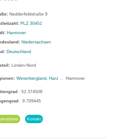
raße:
Nedderfeldstraße 9
tleitzahl:
PLZ 30451
dt:
Hannover
ndesland:
Niedersachsen
nd:
Deutschland
steil:
Linden-Nord
gionen:
Weserbergland, Harz ...
Hannover
eitengrad
:
52.374508
ngengrad
:
9.709445
utenplaner
Kontakt