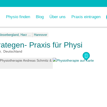
Physio finden
Blog
Über uns
Praxis eintragen
eserbergland, Harz ...
Hannover
ategen- Praxis für Physiother
r
Deutschland