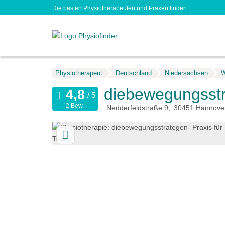
Die besten Physiotherapeuten und Praxen finden
Physiotherapeut
Deutschland
Niedersachsen
W
diebewegungsstr
2 Bew.
Nedderfeldstraße 9
30451
Hannove