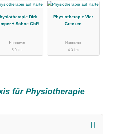
hysiotherapie Dirk
Physiotherapie Vier
emper + Söhne GbR
Grenzen
Hannover
Hannover
5.0 km
4.3 km
is für Physiotherapie