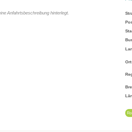
ine Anfahrtsbeschreibung hinterlegt.
St
Pos
Sta
Bu
La
Ort
Re
Br
Lä
Ro