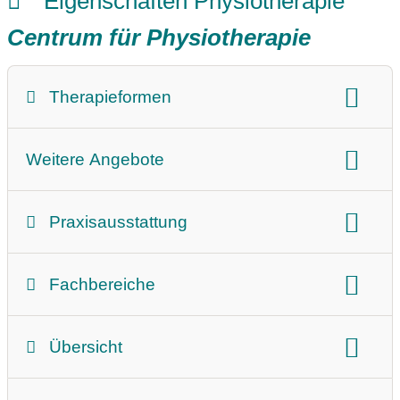
Eigenschaften Physiotherapie
Centrum für Physiotherapie
Therapieformen
Therapieform:
Massage
Weitere Angebote
Beschreibung der Leistungen
Praxisausstattung
Barrierefrei
Parkplatz
Fachbereiche
Räumlichkeiten
Aufzug
innere Medizin
Neurologie
Pädiatrie
Übersicht
Gesundheitsförderung und Prävention
Fokus der Praxis
Sprache
Krankenkassen
Betriebliche Gesundheitsförderung/Prävention am