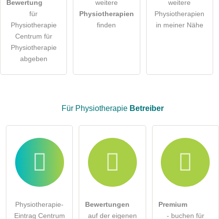
Bewertung
weitere
weitere
für
Physiotherapien
Physiotherapien
Hinweis:
Bitte beachten Sie, öffentliche Fragen sind
für alle
Physiotherapie
finden
in meiner Nähe
Besucher sichtbar
.
Centrum für
Klicken Sie hier um eine
individuelle Frage
an den
Physiotherapie
Physiotherapie-Eintrag zu stellen
.
abgeben
Für Physiotherapie
Betreiber
Physiotherapie-
Bewertungen
Premium
Eintrag Centrum
auf der eigenen
- buchen für