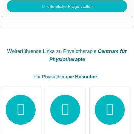
öffentliche Frage stellen
Vorname
Name
Weiterführende Links zu Physiotherapie
Centrum für
Physiotherapie
E-Mail-Adresse (wird nicht veröffentlicht)
Für Physiotherapie
Besucher
Hiermit akzeptiere ich die
AGB
.
Die
Datenschutzerklärung
habe ich zur Kenntnis genommen.
öffentliche Frage stellen
Abbrechen