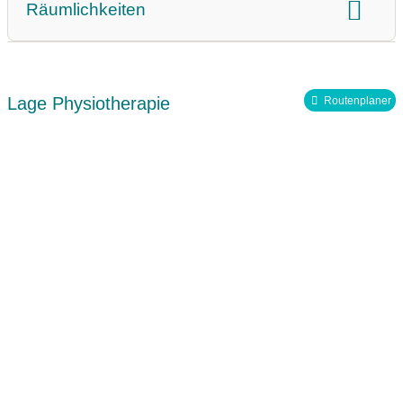
Räumlichkeiten
Arbeitsplatz
Teammitglieder
Raumgröße
Hausbesuche
Personenzahl
Mitgliedschaft im Zentralverband Deutscher
Lage Physiotherapie
Routenplaner
Physiotherapeuten
Mitglied im Verband Physikalische Therapie (VPT)
Deutscher Verband für Physiotherapie (ZVK) e.V.
Facebook
Youtube Video
Instagram