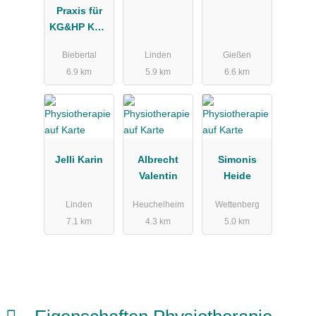
Praxis für
KG&HP KG²,
Gröninger
Biebertal
Linden
Gießen
Katja
6.9 km
5.9 km
6.6 km
Jelli Karin
Albrecht
Simonis
Valentin
Heide
Linden
Heuchelheim
Wettenberg
7.1 km
4.3 km
5.0 km