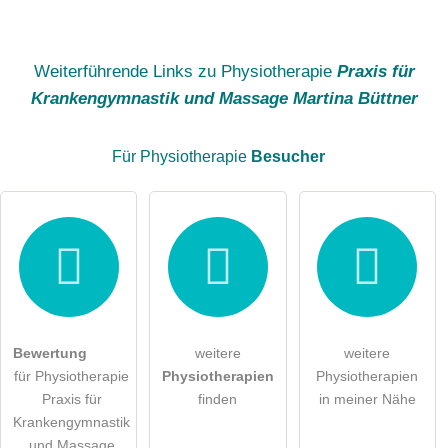
Name
Weiterführende Links zu Physiotherapie
Praxis für
Krankengymnastik und Massage Martina Büttner
E-Mail-Adresse (wird nicht veröffentlicht)
Für Physiotherapie
Besucher
Hiermit akzeptiere ich die
AGB
.
Die
Datenschutzerklärung
habe ich zur Kenntnis genommen.
öffentliche Frage stellen
Abbrechen
Bewertung
weitere
weitere
für Physiotherapie
Physiotherapien
Physiotherapien
Hinweis:
Bitte beachten Sie, öffentliche Fragen sind
für alle
Praxis für
finden
in meiner Nähe
Besucher sichtbar
.
Krankengymnastik
Klicken Sie hier um eine
individuelle Frage
an den
und Massage