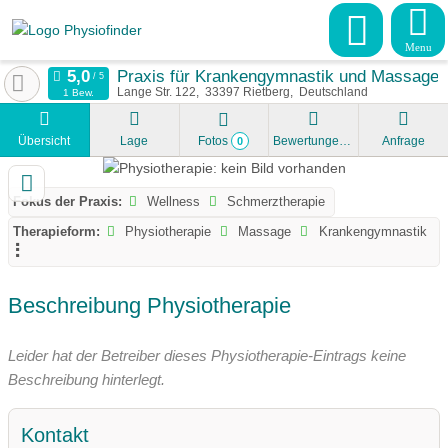
Menu
Praxis für Krankengymnastik und Massage M
Lange Str. 122
33397
Rietberg
Deutschland
1 Bew.
Übersicht
Lage
Fotos
Bewertungen
Anfrage
0
Fokus der Praxis:
Wellness
Schmerztherapie
Therapieform:
Physiotherapie
Massage
Krankengymnastik
Beschreibung Physiotherapie
Leider hat der Betreiber dieses Physiotherapie-Eintrags keine
Beschreibung hinterlegt.
Kontakt