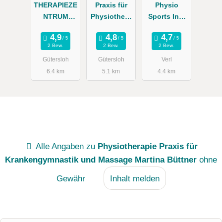
THERAPIEZE
Praxis für
Physio
NTRUM
Physiothera
Sports Inh.
SOWADA
pie Katrin
Becker u.
Westhoff
König
2 Bew.
2 Bew.
2 Bew.
Gütersloh
Gütersloh
Verl
6.4 km
5.1 km
4.4 km
Alle Angaben zu
Physiotherapie Praxis für
Krankengymnastik und Massage Martina Büttner
ohne
Gewähr
Inhalt melden