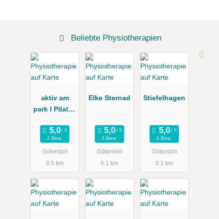
Beliebte Physiotherapien
aktiv am
Elke Sternad
Stiefelhagen
park I Pilates
&
Physiothera
2 Bew.
2 Bew.
2 Bew.
pie I Nina
Gütersloh
Gütersloh
Gütersloh
Witt
8.5 km
6.1 km
8.1 km