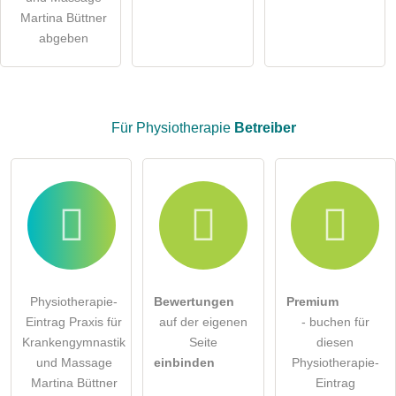
Physiotherapie-Eintrag zu stellen
.
Martina Büttner
abgeben
Für Physiotherapie
Betreiber
Physiotherapie-
Bewertungen
Premium
Eintrag Praxis für
auf der eigenen
- buchen für
Krankengymnastik
Seite
diesen
und Massage
einbinden
Physiotherapie-
Martina Büttner
Eintrag