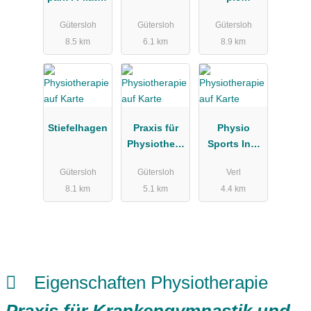
&
Haedecke
Gütersloh
Gütersloh
Gütersloh
Physiothera
8.5 km
6.1 km
8.9 km
pie I Nina
Witt
Stiefelhagen
Praxis für
Physio
Physiothera
Sports Inh.
pie Katrin
Becker u.
Gütersloh
Gütersloh
Verl
Westhoff
König
8.1 km
5.1 km
4.4 km
Eigenschaften Physiotherapie
Praxis für Krankengymnastik und